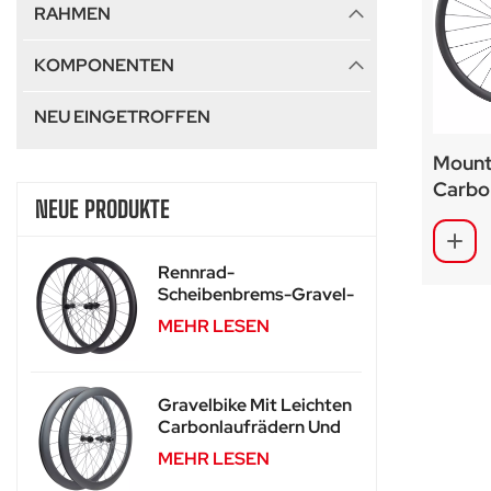
RAHMEN
KOMPONENTEN
NEU EINGETROFFEN
Mount
Carbo
NEUE PRODUKTE
29er/
SA-M
Rennrad-
Scheibenbrems-Gravel-
Carbonlaufräder Für
MEHR LESEN
SA-RD02
Gravelbike Mit Leichten
Carbonlaufrädern Und
Scheibenbremse SA-
MEHR LESEN
RD02SL