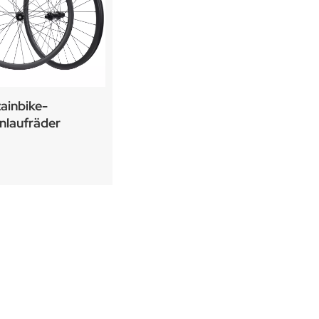
ainbike-
nlaufräder
650B Boost-Nabe
D02