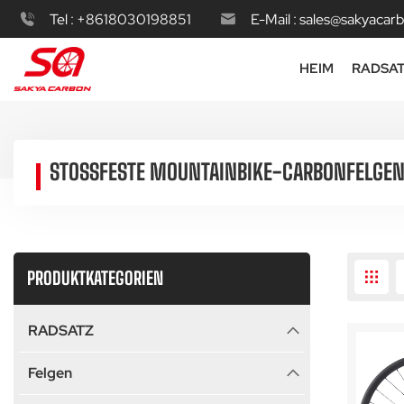
Tel :
+8618030198851
E-Mail :
sales@sakyacar
HEIM
RADSA
STOSSFESTE MOUNTAINBIKE-CARBONFELGEN
PRODUKTKATEGORIEN
RADSATZ
Felgen