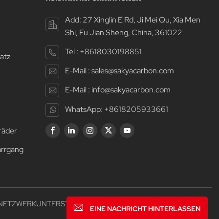
Add: 27 Xinglin E Rd, Ji Mei Qu, Xia Men
Shi, Fu Jian Sheng, China, 361022
Tel :
+8618030198851
atz
E-Mail :
sales@sakyacarbon.com
E-Mail :
info@sakyacarbon.com
WhatsApp:
+8618205933661
räder
arrgang
 NETZWERKUNTERSTÜTZT
EINE NACHRICHT HINTERLASSEN