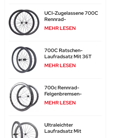
UCI-Zugelassene 700C
Rennrad-
Carbonlaufräder Mit
MEHR LESEN
Scheibenbremsen SA-
RD03
700C Ratschen-
Laufradsatz Mit 36T
Carbon-Speichen SA-
MEHR LESEN
CS03
700c Rennrad-
Felgenbremsen-
Laufradsatz Für SA-
MEHR LESEN
RS04
Ultraleichter
Laufradsatz Mit
Carbonspeichen Und