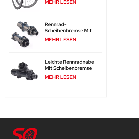
MEHR LESEN
Scheibenbremsen SA-
CS04
Rennrad-
Scheibenbremse Mit
Zentralverschlussnabe,
MEHR LESEN
Langlebig, SA-RD02
Leichte Rennradnabe
Mit Scheibenbremse
Und Centerlock-
MEHR LESEN
Funktion SA-RD02SL