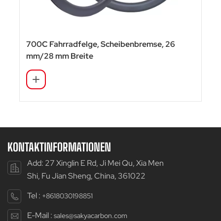
700C Fahrradfelge, Scheibenbremse, 26
mm/28 mm Breite
KONTAKTINFORMATIONEN
Add: 27 Xinglin E Rd, Ji Mei Qu, Xia Men
Shi, Fu Jian Sheng, China, 361022
Tel :
+8618030198851
E-Mail :
sales@sakyacarbon.com