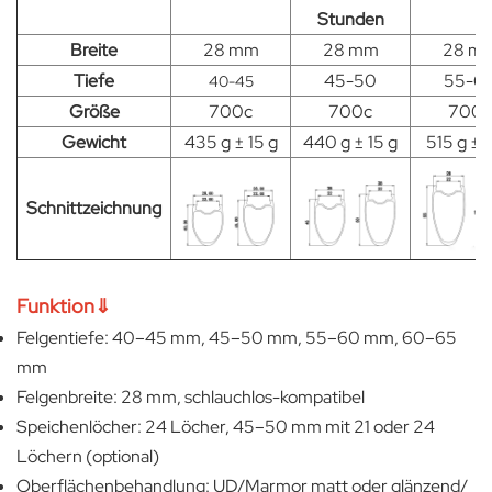
Stunden
Breite
28 mm
28 mm
28 m
Tiefe
45-50
55-6
40-45
Größe
700c
700c
700c
Gewicht
435 g ± 15 g
440 g ± 15 g
515 g ± 1
Schnittzeichnung
Funktion⇓
Felgentiefe: 40–45 mm, 45–50 mm, 55–60 mm, 60–65
mm
Felgenbreite: 28 mm, schlauchlos-kompatibel
Speichenlöcher: 24 Löcher, 45–50 mm mit 21 oder 24
Löchern (optional)
Oberflächenbehandlung: UD/Marmor matt oder glänzend/