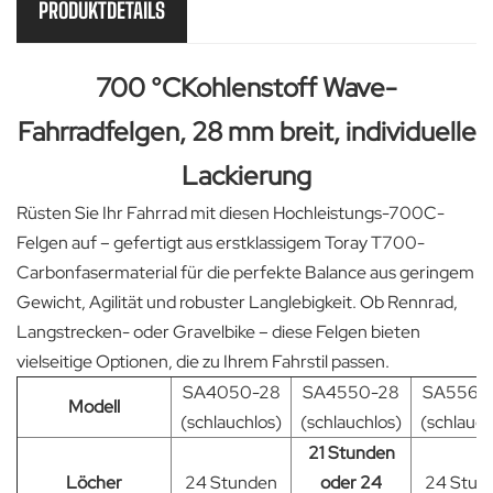
PRODUKTDETAILS
700 °C
Kohlenstoff
Wave-
Fahrradfelgen, 28 mm breit, individuelle
Lackierung
Rüsten Sie Ihr Fahrrad mit diesen Hochleistungs-700C-
Felgen auf – gefertigt aus erstklassigem Toray T700-
Carbonfasermaterial für die perfekte Balance aus geringem
Gewicht, Agilität und robuster Langlebigkeit. Ob Rennrad,
Langstrecken- oder Gravelbike – diese Felgen bieten
vielseitige Optionen, die zu Ihrem Fahrstil passen.
SA4050-28
SA4550-28
SA5560
Modell
(schlauchlos)
(schlauchlos)
(schlauch
21 Stunden
Löcher
24 Stunden
oder 24
24 Stun