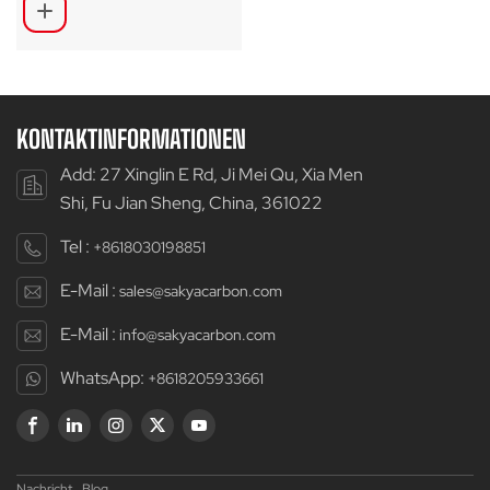
RS04
KONTAKTINFORMATIONEN
Add: 27 Xinglin E Rd, Ji Mei Qu, Xia Men
Shi, Fu Jian Sheng, China, 361022
Tel :
+8618030198851
E-Mail :
sales@sakyacarbon.com
E-Mail :
info@sakyacarbon.com
WhatsApp:
+8618205933661
Nachricht
Blog