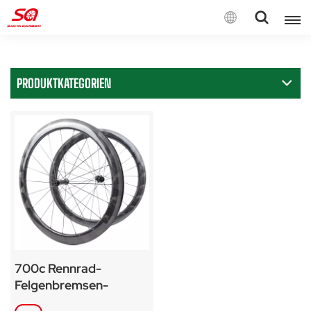
Deutsch
PRODUKTKATEGORIEN
English
Français
Deutsch
Español
Italiano
700c Rennrad-
Felgenbremsen-
Laufradsatz für SA-