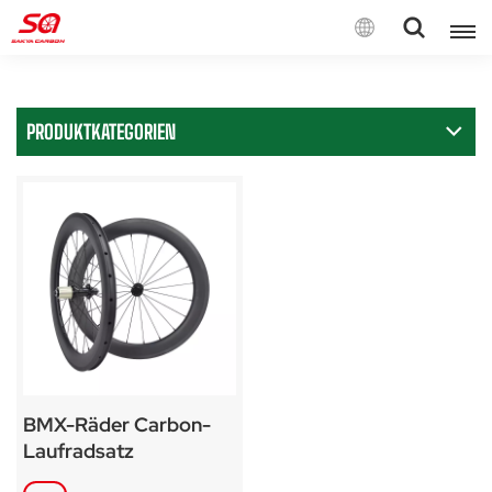
Deutsch
PRODUKTKATEGORIEN
English
Français
Deutsch
Español
Italiano
BMX-Räder Carbon-
Laufradsatz
Felgenbremse SA-R13