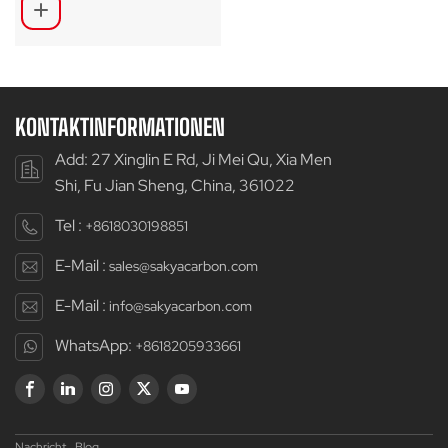
KONTAKTINFORMATIONEN
Add: 27 Xinglin E Rd, Ji Mei Qu, Xia Men
Shi, Fu Jian Sheng, China, 361022
Tel :
+8618030198851
E-Mail :
sales@sakyacarbon.com
E-Mail :
info@sakyacarbon.com
WhatsApp:
+8618205933661
Nachricht
Blog