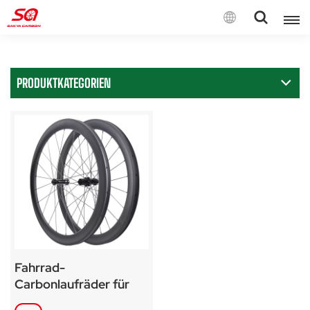
Deutsch
PRODUKTKATEGORIEN
English
Français
Deutsch
Español
Italiano
Fahrrad-
Carbonlaufräder für
Felgenbremsen-