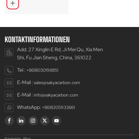
Laufradsatz
KONTAKTINFORMATIONEN
Add: 27 Xinglin E Rd, Ji Mei Qu, Xia Men
Shi, Fu Jian Sheng, China, 361022
Tel :
+8618030198851
E-Mail :
sales@sakyacarbon.com
E-Mail :
info@sakyacarbon.com
WhatsApp:
+8618205933661
Nachricht
Blog