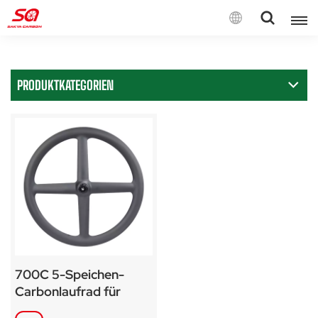
Deutsch
PRODUKTKATEGORIEN
English
Français
Deutsch
Español
Italiano
700C 5-Speichen-
Carbonlaufrad für
Rennrad, Zeitfahrrad