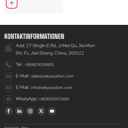
und Bahnrad
KONTAKTINFORMATIONEN
Add: 27 Xinglin E Rd, Ji Mei Qu, Xia Men
Shi, Fu Jian Sheng, China, 361022
Tel :
+8618030198851
E-Mail :
sales@sakyacarbon.com
E-Mail :
info@sakyacarbon.com
WhatsApp:
+8618205933661
Nachricht
Blog