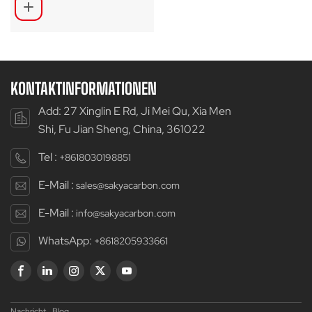
KONTAKTINFORMATIONEN
Add: 27 Xinglin E Rd, Ji Mei Qu, Xia Men
Shi, Fu Jian Sheng, China, 361022
Tel :
+8618030198851
E-Mail :
sales@sakyacarbon.com
E-Mail :
info@sakyacarbon.com
WhatsApp:
+8618205933661
Nachricht
Blog