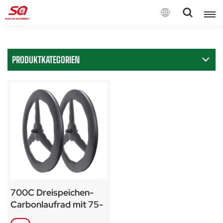
Deutsch
PRODUKTKATEGORIEN
English
Français
Deutsch
Español
Italiano
700C Dreispeichen-
Carbonlaufrad mit 75-
80 mm Felgenhöhe und