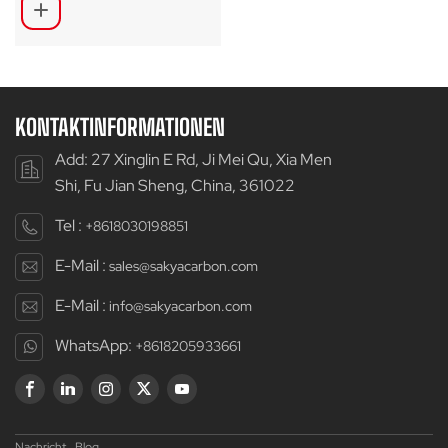
wellenförmiger
Oberfläche
KONTAKTINFORMATIONEN
Add: 27 Xinglin E Rd, Ji Mei Qu, Xia Men
Shi, Fu Jian Sheng, China, 361022
Tel :
+8618030198851
E-Mail :
sales@sakyacarbon.com
E-Mail :
info@sakyacarbon.com
WhatsApp:
+8618205933661
Nachricht
Blog