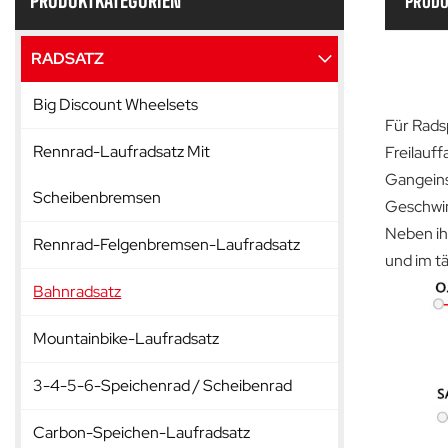
PRODUKTKATEGORIEN
PRODU
RADSATZ
Big Discount Wheelsets
Für Rads
Rennrad-Laufradsatz Mit
Freilauff
Gangeins
Scheibenbremsen
Geschwind
Neben ihr
Rennrad-Felgenbremsen-Laufradsatz
und im tä
Bahnradsatz
Mountainbike-Laufradsatz
3-4-5-6-Speichenrad / Scheibenrad
Carbon-Speichen-Laufradsatz