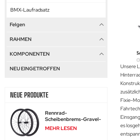
BMX-Laufradsatz
Felgen
RAHMEN
KOMPONENTEN
Unsere L
NEU EINGETROFFEN
Hinterra
Konstruk
zusätzli
NEUE PRODUKTE
Fixie-Mod
Fahrtech
Rennrad-
Einsgang
Scheibenbrems-Gravel-
Carbonlaufräder Für
es losge
MEHR LESEN
SA-RD02
entspann