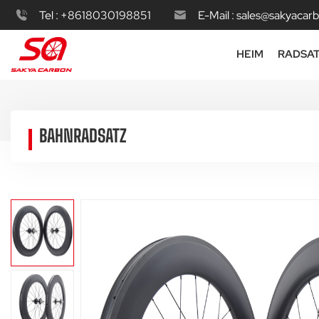
Tel :
+8618030198851
E-Mail :
sales@sakyacar
HEIM
RADSA
BAHNRADSATZ