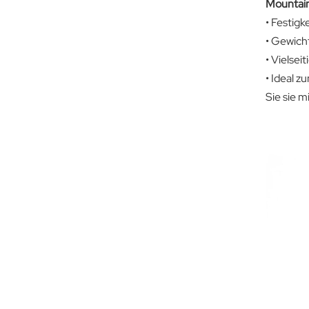
Mountain
• Festig
• Gewicht
• Vielse
• Ideal 
Sie sie m