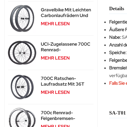
Details
Gravelbike Mit Leichten
Carbonlaufrädern Und
Scheibenbremse SA-
Felgentie
MEHR LESEN
RD02SL
Äußere F
Nabe:
SA
UCI-Zugelassene 700C
Anzahl d
Rennrad-
Speiche
Carbonlaufräder Mit
MEHR LESEN
Felgenbe
Scheibenbremsen SA-
RD03
Bremslei
verfügbar
700C Ratschen-
Falls Sie
Laufradsatz Mit 36T
Carbon-Speichen SA-
MEHR LESEN
CS03
700c Rennrad-
SA-T01
Felgenbremsen-
Laufradsatz Für SA-
MEHR LESEN