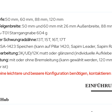
fe:
50 mm, 60 mm, 88 mm, 120 mm
elgenbreite:
50 mm und 60 mm mit 26 mm Außenbreite, 88 mm
-T01 Starrgangnabe 604 g
er Schwungradzähne:
13T, 15T, 16T, 17T
:
SA-1423 Speichen (kann auf Pillar 1420, Sapim Leader, Sapim 
arbeitung:
3K/UD/12K matt oder glänzend (individuelle Aufklebe
tung:
mit oder ohne Bremsleitung (kann gewählt werden, 120 mm
 ist)
 eine leichtere und bessere Konfiguration benötigen, kontaktieren 
EINFÜHR
 Hub