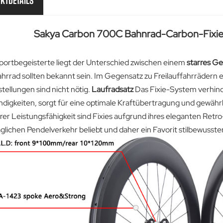
KTDETAILS
Sakya Carbon 700C Bahnrad-Carbon-Fixie
portbegeisterte liegt der Unterschied zwischen einem
starres Ge
ahrrad sollten bekannt sein. Im Gegensatz zu Freilauffahrrädern e
tellungen sind nicht nötig.
Laufradsatz
Das Fixie-System verhin
igkeiten, sorgt für eine optimale Kraftübertragung und gewährleis
er Leistungsfähigkeit sind Fixies aufgrund ihres eleganten Retro-
glichen Pendelverkehr beliebt und daher ein Favorit stilbewusste