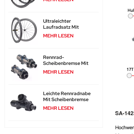
RS04
Ultraleichter
Laufradsatz Mit
Carbonspeichen Und
MEHR LESEN
Scheibenbremsen SA-
CS04
Rennrad-
Scheibenbremse Mit
Zentralverschlussnabe,
MEHR LESEN
Langlebig, SA-RD02
Leichte Rennradnabe
Mit Scheibenbremse
Und Centerlock-
MEHR LESEN
Funktion SA-RD02SL
SA-142
Hochwert