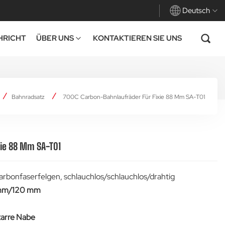
Deutsch
HRICHT
ÜBER UNS
KONTAKTIEREN SIE UNS
English
Français
Bahnradsatz
700C Carbon-Bahnlaufräder Für Fixie 88 Mm SA-T01
Deutsch
Español
xie 88 Mm SA-T01
Italiano
rbonfaserfelgen, schlauchlos/schlauchlos/drahtig
 mm/120 mm
tarre Nabe