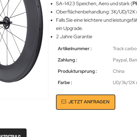
SA-1423 Speichen, Aero und stark (
Pi
Oberflächenbehandlung: 3K/UD/12K ma
Falls Sie eine leichtere und leistungsf
ein Upgrade.
2 Jahre Garantie
Artikelnummer :
Track carbo
Zahlung :
Paypal, Ban
Produktursprung :
China
Farbe :
UD/3k/12K m
JETZT ANFRAGEN