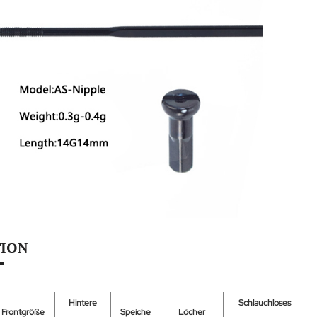
TION
Hintere
Schlauchloses
Frontgröße
Speiche
Löcher