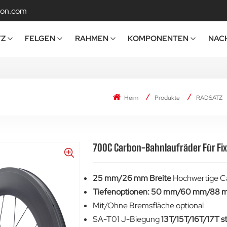
bon.com
TZ
FELGEN
RAHMEN
KOMPONENTEN
NAC
Heim
Produkte
RADSATZ
700C Carbon-Bahnlaufräder Für Fi
25 mm/26 mm Breite
Hochwertige Ca
Tiefenoptionen: 50 mm/60 mm/88
Mit/Ohne Bremsfläche optional
SA-T01 J-Biegung
13T/15T/16T/17T s